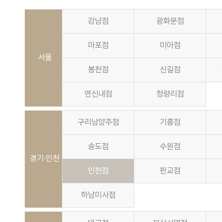
강남점
광화문점
마포점
미아점
서울
봉천점
신길점
연신내점
청량리점
구리남양주점
기흥점
송도점
수원점
경기·인천
인천점
판교점
하남미사점