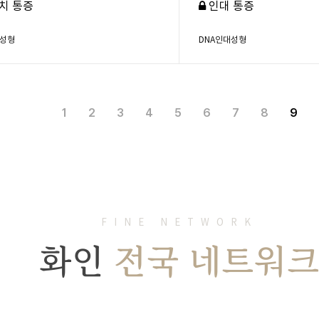
치 통증
인대 통증
대성형
DNA인대성형
1
2
3
4
5
6
7
8
9
FINE NETWORK
화인
전국 네트워