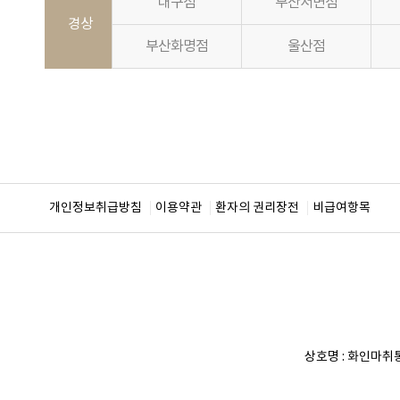
대구점
부산서면점
경상
부산화명점
울산점
개인정보취급방침
이용약관
환자의 권리장전
비급여항목
상호명 :
화인마취