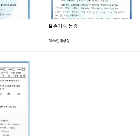
손가락 통증
DNA인대성형