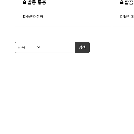
발등 통증
팔꿈
DNA인대성형
DNA인
검색