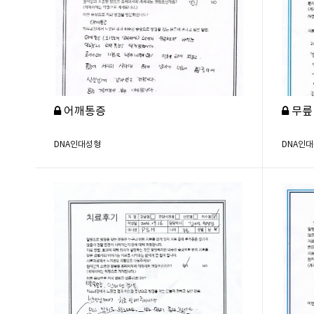
어깨통증
무릎
DNA인대성형
DNA인