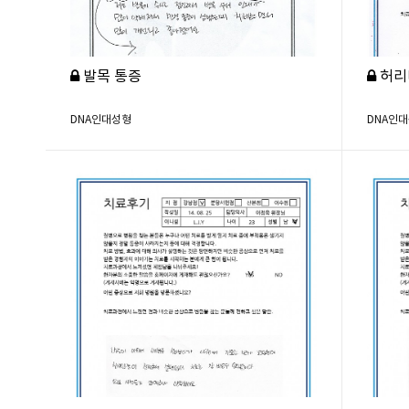
발목 통증
허리
DNA인대성형
DNA인