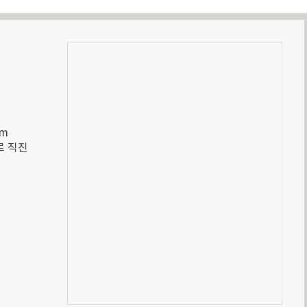
m

 직진
