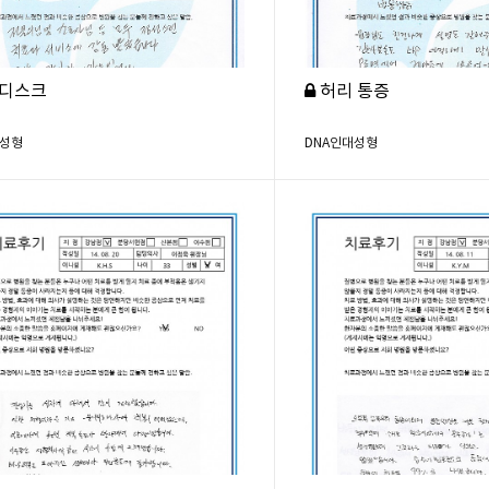
디스크
허리 통증
대성형
DNA인대성형