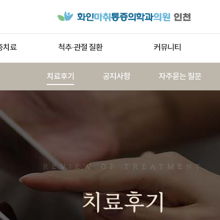
증치료
척추·관절 질환
커뮤니티
치료후기
공지사항
자주묻는 질문
REVIEW OF TREATMENT
치료후기