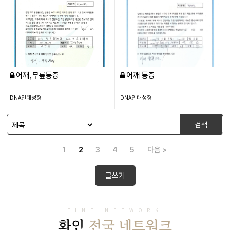
어깨,무릎통증
어깨 통증
DNA인대성형
DNA인대성형
검색
1
2
3
4
5
다음 >
글쓰기
FINE NETWORK
화인
전국 네트워크