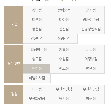
강남점
광화문점
군자점
마포점
미아점
방배이수점
서울
봉천점
신길점
신당왕십리점
연신내점
청량리점
구리남양주점
기흥점
세종점
송도점
수원점
의정부점
경기·인천
인천점
판교점
평택점
하남미사점
대구점
부산서면점
부산하단점
경상
부산화명점
울산점
창원점