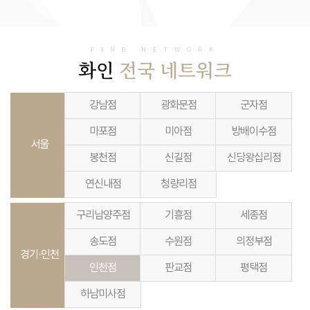
FINE NETWORK
화인
전국 네트워크
강남점
광화문점
군자점
마포점
미아점
방배이수점
서울
봉천점
신길점
신당왕십리점
연신내점
청량리점
구리남양주점
기흥점
세종점
송도점
수원점
의정부점
경기·인천
인천점
판교점
평택점
하남미사점