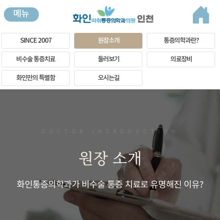
메뉴
SINCE 2007
원장소개
통증의학과란?
비수술 통증치료
둘러보기
의료장비
화인만의 특별함
오시는길
DOCTOR INTRODUCTION
원장
소개
화인통증의학과가 비수술 통증 치료로 유명해진 이유?