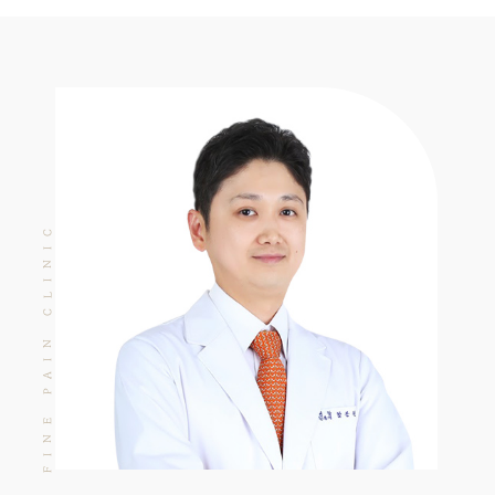
LINIC
C
AIN
P
INE
F