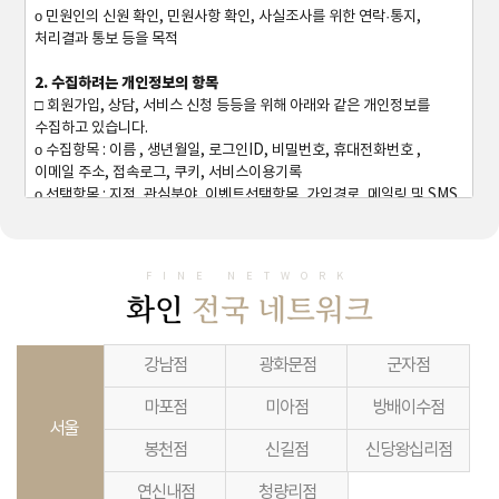
ο 민원인의 신원 확인, 민원사항 확인, 사실조사를 위한 연락·통지,
처리결과 통보 등을 목적
2. 수집하려는 개인정보의 항목
□ 회원가입, 상담, 서비스 신청 등등을 위해 아래와 같은 개인정보를
수집하고 있습니다.
ο 수집항목 : 이름 , 생년월일, 로그인ID, 비밀번호, 휴대전화번호 ,
이메일 주소, 접속로그, 쿠키, 서비스이용기록
ο 선택항목 : 지점, 관심분야, 이벤트선택항목, 가입경로, 메일링 및 SMS
서비스 수신여부
ο 보유기간 : 별도 수신거부 또는 회원탈퇴를 요청하기 전까지 준영구
ο 개인정보 수집방법 : 홈페이지(회원가입, 상담게시판, 예약게시판,
FINE NETWORK
간편로그인 등)
화인
전국 네트워크
3. 개인정보의 보유 및 이용기간
① <회사>은(는) 정보주체로부터 개인정보를 수집할 때 동의 받은
강남점
광화문점
군자점
개인정보 보유ㆍ이용기간 또는 법령에 따른 개인정보 보유ㆍ이용기간
내에서 개인정보를 처리ㆍ보유합니다.
마포점
미아점
방배이수점
② 구체적인 개인정보 처리 및 보유 기간은 다음과 같습니다.
서울
ο 고객 가입 및 관리 : 서비스 이용계약 또는 해지시까지, 다만
봉천점
신길점
신당왕십리점
채권ㆍ채무관계 잔존시에는 해당 채권ㆍ채무관계 정산시까지
ο 전자상거래에서의 계약ㆍ청약철회, 대금결제, 재화 등 공급기록 : 5년
연신내점
청량리점