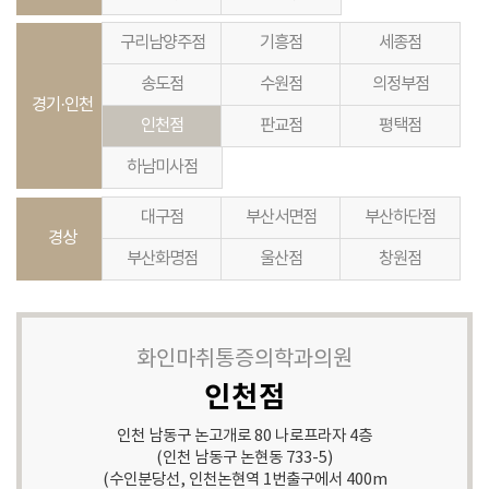
ο 진단 및 치료를 위해 수집된 경우 의료법 기준에 준함
ο 수집 목적 또는 제공받는 목적이 달성된 경우에도 상법 등 기타 법령의
구리남양주점
기흥점
세종점
규정에 따라 보존할 필요성이 있는 경우, 개인정보를 보유할 수 있음
송도점
수원점
의정부점
4. 개인정보처리의 위탁
경기·인천
① <회사>은(는) 원활한 개인정보 업무처리를 위하여 다음과 같이
인천점
판교점
평택점
개인정보 처리업무를 외부에 위탁하고 있습니다.
ο 위탁받는 자 (수탁자) : 주식회사 브레인메디
하남미사점
- 위탁하는 업무의 내용 : 회원제 서비스 이용에 따른 본인확인, 불만처리
등 민원처리,
대구점
부산서면점
부산하단점
고지사항 전달, 신규 서비스(제품) 개발 및 맞춤 서비스 제공, 이벤트 및
경상
광고성 정보 제공 및 참여기회 제공
부산화명점
울산점
창원점
② 화인마취통증의학과의원은(는) 위탁계약 체결 시 개인정보 보호법
제25조에 따라
위탁업무 수행목적 외 개인정보 처리금지, 기술적/관리적 보호조치,
재위탁 제한, 수탁자에 대한 관리/감독, 손해배상 등 책임에 관한 사항을
화인마취통증의학과의원
계약서 등 문서에 명시하고, 수탁자가 개인정보를 안전하게
처리하는지를 감독하고 있습니다.
인천점
5. 개인정보의 제3자 제공
인천 남동구 논고개로 80 나로프라자 4층
화인마취통증의학과의원은(는) 정보주체의 별도 동의, 법률의 특별한
(인천 남동구 논현동 733-5)
규정 등 개인정보 보호법 제17조에 해당하는 경우 외에는 개인정보를
(수인분당선, 인천논현역 1번출구에서 400m
제3자에게 제공하지 않습니다.