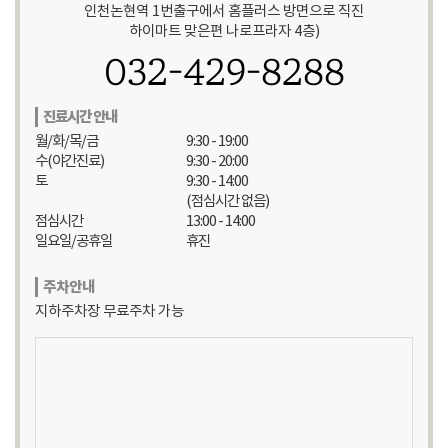
인천논현역 1번출구에서 홈플러스 방면으로 직진
하이마트 맞은편 나로프라자 4층)
6. 정보주체의 권리ㆍ의무 및 행사방법
정보주체는 화인마취통증의학과의원에 대해 언제든지 다음 각 호의 개인
032-429-8288
정보 보호 관련 권리를 행사할 수 있습니다.
① 개인정보 열람요구 ② 오류 등이 있을 경우 정정 요구 ③ 삭제요구 ④
진료시간 안내
처리정지 요구에 대해
개인정보 보호법 시행규칙 별지 제8호 서식에 따라 서면, 전자우편,
월/화/목/금
9:30 - 19:00
모사전송(FAX) 등을 통하여 하실 수 있으며 화인마취통증의학과의원 은
수(야간진료)
9:30 - 20:00
(는) 이에 대해 지체 없이 조치하겠습니다.
토
9:30 - 14:00
정보주체가 개인정보의 오류 등에 대한 정정 또는 삭제를 요구한
(점심시간 없음)
경우에는 정정 또는 삭제를 완료할 때까지 당해 개인정보를 이용하거나
점심시간
13:00 - 14:00
제공하지 않습니다.
일요일/공휴일
휴진
권리 행사는 정보주체의 법정대리인이나 위임을 받은 자 등 대리인을
통하여 하실 수 있습니다.
주차안내
이 경우 개인정보 보호법 시행규칙 별지 제11호 서식에 따른 위임장을
지하주차장 무료주차 가능
제출 하셔야 합니다.
7. 처리하는 개인정보 항목 화인마취통증의학과의원은(는) 다음의
개인정보 항목을 처리하고 있습니다.
ο 수집항목 : 이름 , 생년월일, 로그인ID, 비밀번호, 휴대전화번호 ,
이메일 주소, 접속로그, 쿠키, 서비스이용기록
ο 선택항목 : 지점, 관심분야, 이벤트선택항목, 가입경로, 메일링 및 SMS