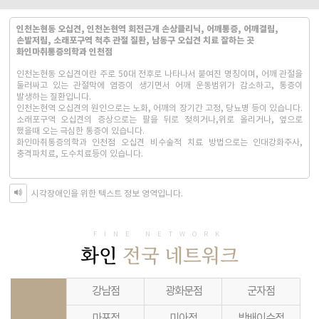
인천논현동 오십견, 인천논현역 회전근개 손상클리닉, 어깨통증, 어깨결림,
손발저림, 소래포구역 척추 관절 질환, 남동구 오십견 치료 잘하는 곳
화인마취통증의학과 인천점
인천논현동 오십견이란 주로 50대 전후로 나타나서 붙여진 명칭이며, 어깨 관절을
둘러싸고 있는 관절막에 염증이 생기면서 어깨 운동범위가 감소하고, 통증이
발생하는 질환입니다.
인천논현역 오십견의 원인으로는 노화, 어깨의 장기간 고정, 당뇨병 등이 있습니다.
소래포구역 오십견의 증상으로는 팔을 뒤로 젖히거나,위로 올리거나, 옆으로
했을때 오는 극심한 통증이 있습니다.
화인마취통증의학과 인천점 오십견 비수술적 치료 방법으로는 인대강화주사,
충격파치료, 도수치료등이 있습니다.
시각장애인을 위한 텍스트 정보 영역입니다.
FINE NETWORK
화인
전국 네트워크
강남점
광화문점
군자점
마포점
미아점
방배이수점