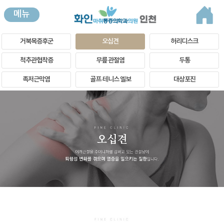
메뉴
거북목증후군
오십견
허리디스크
척추관협착증
무릎 관절염
두통
족저근막염
골프·테니스 엘보
대상포진