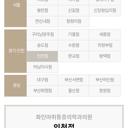
서울
봉천점
신길점
신당왕십리점
연신내점
청량리점
구리남양주점
기흥점
세종점
송도점
수원점
의정부점
경기·인천
인천점
판교점
평택점
하남미사점
대구점
부산서면점
부산하단점
경상
부산화명점
울산점
창원점
화인마취통증의학과의원
인천점