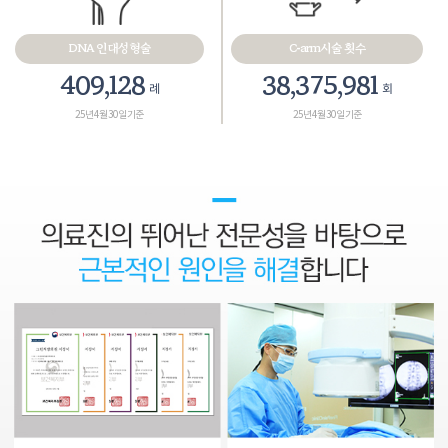
DNA 인대성형술
C-arm시술 횟수
467,575
43,858,265
례
회
25년 4월 30일 기준
25년 4월 30일 기준