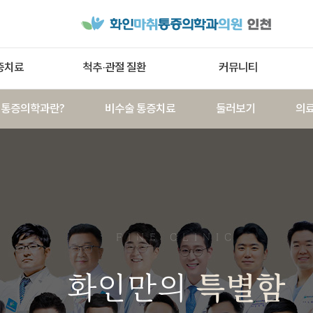
증치료
척추·관절 질환
커뮤니티
통증의학과란?
비수술 통증치료
둘러보기
의
FINE CLINIC
화인만의
특별함