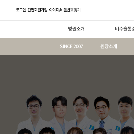
로그인
간편회원가입
아이디/비밀번호 찾기
병원소개
비수술통
SINCE 2007
원장소개