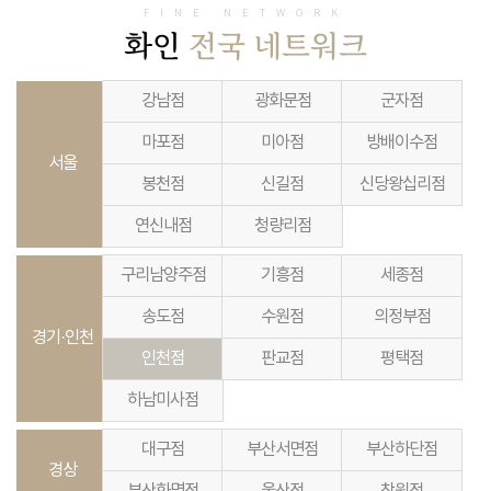
FINE NETWORK
화인
전국 네트워크
강남점
광화문점
군자점
마포점
미아점
방배이수점
서울
봉천점
신길점
신당왕십리점
연신내점
청량리점
구리남양주점
기흥점
세종점
송도점
수원점
의정부점
경기·인천
인천점
판교점
평택점
하남미사점
대구점
부산서면점
부산하단점
경상