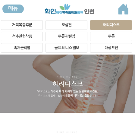
메뉴
거북목증후군
오십견
허리디스크
척추관협착증
무릎 관절염
두통
족저근막염
골프·테니스 엘보
대상포진