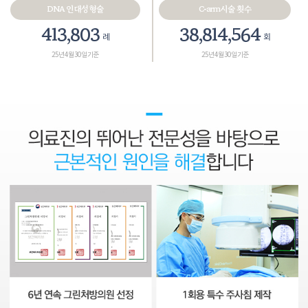
DNA 인대성형술
C-arm시술 횟수
467,575
43,858,265
례
회
25년 4월 30일 기준
25년 4월 30일 기준