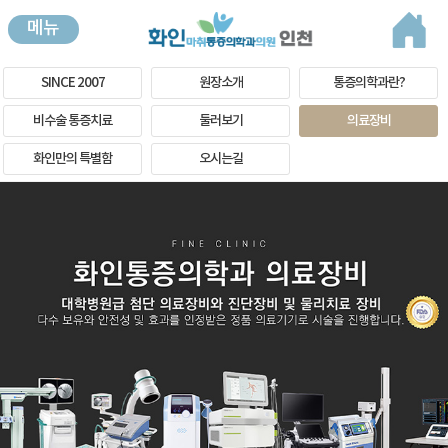
메뉴
SINCE 2007
원장소개
통증의학과란?
비수술 통증치료
둘러보기
의료장비
화인만의 특별함
오시는길