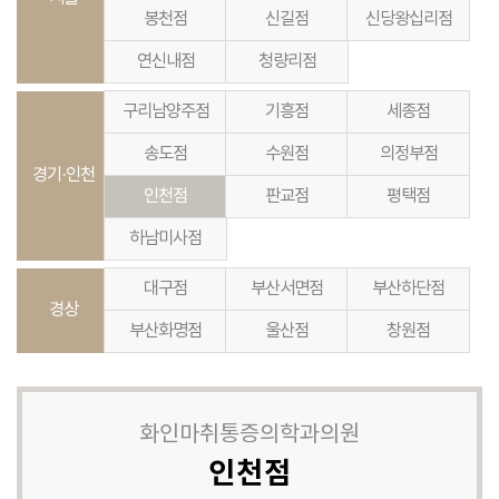
봉천점
신길점
신당왕십리점
연신내점
청량리점
구리남양주점
기흥점
세종점
송도점
수원점
의정부점
경기·인천
인천점
판교점
평택점
하남미사점
대구점
부산서면점
부산하단점
경상
부산화명점
울산점
창원점
화인마취통증의학과의원
인천점