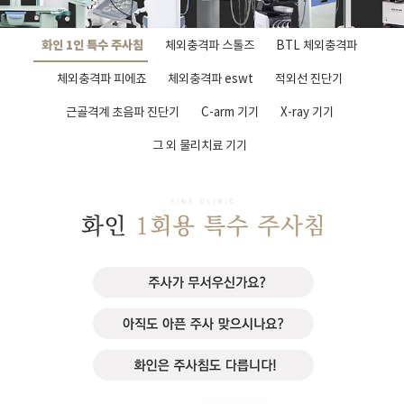
화인 1인 특수 주사침
체외충격파 스톨즈
BTL 체외충격파
체외충격파 피에죠
체외충격파 eswt
적외선 진단기
근골격계 초음파 진단기
C-arm 기기
X-ray 기기
그 외 물리치료 기기