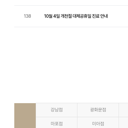
138
10월 4일 개천절 대체공휴일 진료 안내
강남점
광화문점
마포점
미아점