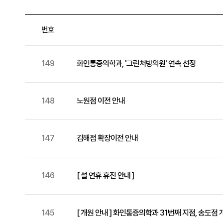
번호
149
화인통증의학과, '그린처방의원' 연속 선정
148
노원점 이전 안내
147
김해점 확장이전 안내
146
[ 설 연휴 휴진 안내 ]
145
[ 개원 안내 ] 화인통증의학과 31번째 지점, 송도점 